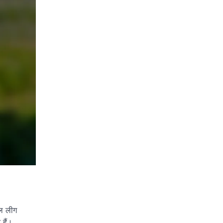
ॉल लीग
 हैं।