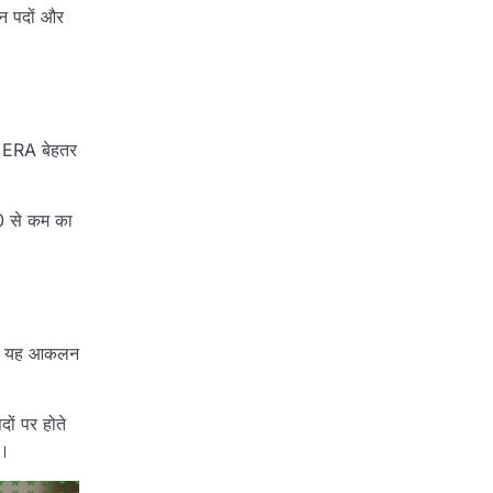
्न पदों और
म ERA बेहतर
0 से कम का
कड़े यह आकलन
दों पर होते
ं।