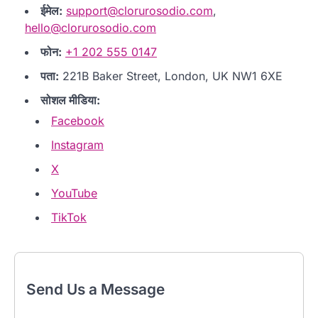
ईमेल:
support@clorurosodio.com
,
hello@clorurosodio.com
फोन:
+1 202 555 0147
पता:
221B Baker Street, London, UK NW1 6XE
सोशल मीडिया:
Facebook
Instagram
X
YouTube
TikTok
Send Us a Message