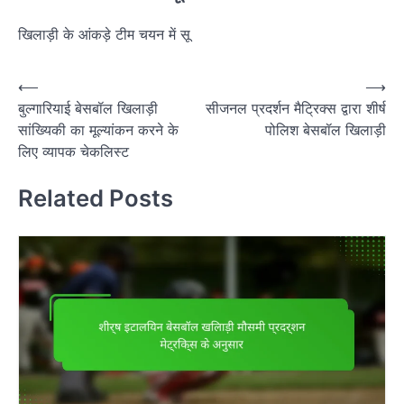
खिलाड़ी के आंकड़े टीम चयन में सू
P
⟵
⟶
बुल्गारियाई बेसबॉल खिलाड़ी
सीजनल प्रदर्शन मैट्रिक्स द्वारा शीर्ष
o
सांख्यिकी का मूल्यांकन करने के
पोलिश बेसबॉल खिलाड़ी
s
लिए व्यापक चेकलिस्ट
t
Related Posts
n
a
v
i
g
a
t
i