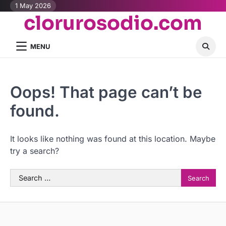
Skip
1 May 2026
clorurosodio.com
to
content
MENU
Oops! That page can’t be
found.
It looks like nothing was found at this location. Maybe
try a search?
Search
for: