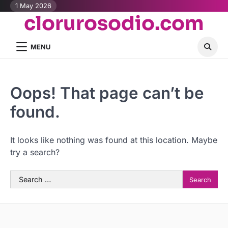
Skip
1 May 2026
clorurosodio.com
to
content
MENU
Oops! That page can’t be
found.
It looks like nothing was found at this location. Maybe
try a search?
Search
for: